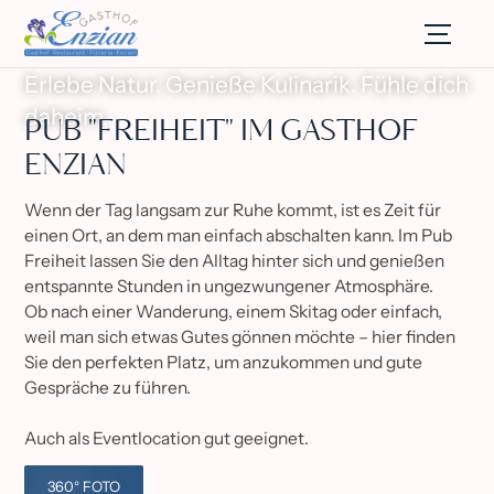
Erlebe Natur. Genieße Kulinarik. Fühle dich
daheim.
PUB "FREIHEIT" IM GASTHOF
ENZIAN
Wenn der Tag langsam zur Ruhe kommt, ist es Zeit für
einen Ort, an dem man einfach abschalten kann. Im Pub
Freiheit lassen Sie den Alltag hinter sich und genießen
entspannte Stunden in ungezwungener Atmosphäre.
Ob nach einer Wanderung, einem Skitag oder einfach,
weil man sich etwas Gutes gönnen möchte – hier finden
Sie den perfekten Platz, um anzukommen und gute
Gespräche zu führen.
Auch als Eventlocation gut geeignet.
360° FOTO